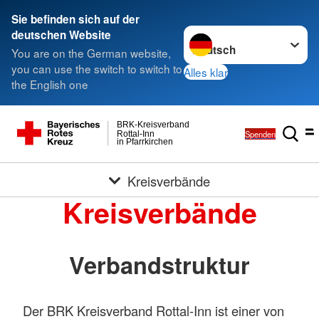
Sie befinden sich auf der
Sprache wechseln zu
deutschen Website
You are on the German website,
you can use the switch to switch to
Alles klar
the English one
BRK-Kreisverband
Spenden
Rottal-Inn
in Pfarrkirchen
Kreisverbände
Kreisverbände
Verbandstruktur
Der BRK Kreisverband Rottal-Inn ist einer von