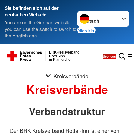
Sie befinden sich auf der
Sprache wechseln zu
deutschen Website
You are on the German website,
you can use the switch to switch to
Alles klar
the English one
BRK-Kreisverband
Spenden
Rottal-Inn
in Pfarrkirchen
Kreisverbände
Kreisverbände
Verbandstruktur
Der BRK Kreisverband Rottal-Inn ist einer von