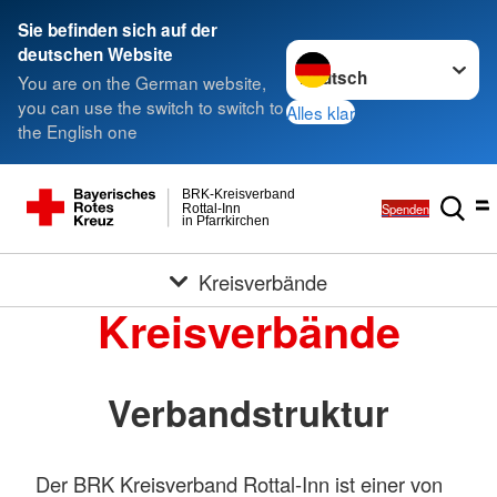
Sie befinden sich auf der
Sprache wechseln zu
deutschen Website
You are on the German website,
you can use the switch to switch to
Alles klar
the English one
BRK-Kreisverband
Spenden
Rottal-Inn
in Pfarrkirchen
Kreisverbände
Kreisverbände
Verbandstruktur
Der BRK Kreisverband Rottal-Inn ist einer von