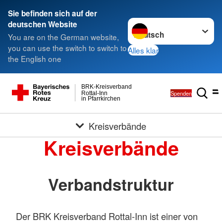
Sie befinden sich auf der
Sprache wechseln zu
deutschen Website
You are on the German website,
you can use the switch to switch to
Alles klar
the English one
BRK-Kreisverband
Spenden
Rottal-Inn
in Pfarrkirchen
Kreisverbände
Kreisverbände
Verbandstruktur
Der BRK Kreisverband Rottal-Inn ist einer von