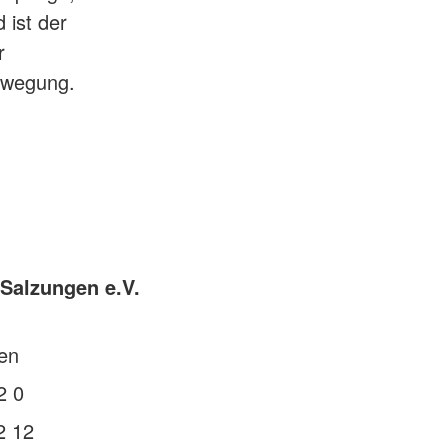
 ist der
r
ewegung.
Salzungen e.V.
en
2 0
2 12