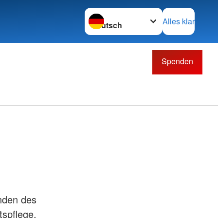
Sprache wechseln zu
Alles klar
Spenden
änden des
tspflege,