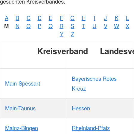
gesuchten Kreisverbandes.
A
B
C
D
E
F
G
H
I
J
K
L
M
N
O
P
Q
R
S
T
U
V
W
X
Y
Z
Kreisverband
Landesv
Bayerisches Rotes
Main-Spessart
Kreuz
Main-Taunus
Hessen
Mainz-Bingen
Rheinland-Pfalz