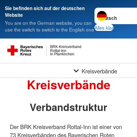
Sie befinden sich auf der deutschen
Sprache wechseln 
Website
You are on the German website, you can
Alles klar
use the switch to switch to the English one
BRK-Kreisverband
Rottal-Inn
in Pfarrkirchen
Kreisverbände
Kreisverbände
Verbandstruktur
Der BRK Kreisverband Rottal-Inn ist einer von
73 Kreisverbänden des Bayerischen Roten