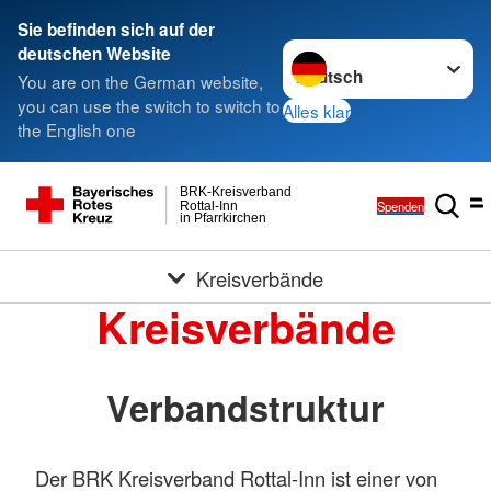
Sie befinden sich auf der
Sprache wechseln zu
deutschen Website
You are on the German website,
you can use the switch to switch to
Alles klar
the English one
BRK-Kreisverband
Spenden
Rottal-Inn
in Pfarrkirchen
Kreisverbände
Kreisverbände
Verbandstruktur
Der BRK Kreisverband Rottal-Inn ist einer von