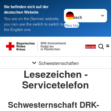
Sie befinden sich auf der
Sprache wechseln zu
deutschen Website
You are on the German website,
you can use the switch to switch to
Alles klar
the English one
BRK-Kreisverband
Spenden
Rottal-Inn
in Pfarrkirchen
Schwesternschaften
Lesezeichen -
Servicetelefon
Schwesternschaft DRK-