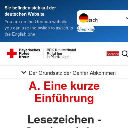
Sie befinden sich auf der
Sprache wechseln zu
deutschen Website
You are on the German website,
you can use the switch to switch to
Alles klar
the English one
BRK-Kreisverband
Spenden
Rottal-Inn
in Pfarrkirchen
Der Grundsatz der Genfer Abkommen
A. Eine kurze
Einführung
Lesezeichen -