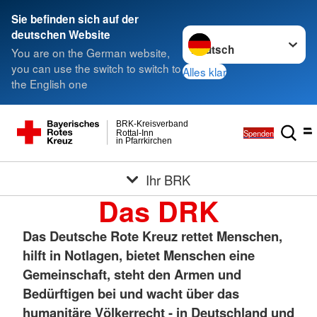
Sie befinden sich auf der
Sprache wechseln zu
deutschen Website
You are on the German website,
you can use the switch to switch to
Alles klar
the English one
BRK-Kreisverband
Spenden
Rottal-Inn
in Pfarrkirchen
Ihr BRK
Das DRK
Das Deutsche Rote Kreuz rettet Menschen,
hilft in Notlagen, bietet Menschen eine
Gemeinschaft, steht den Armen und
Bedürftigen bei und wacht über das
humanitäre Völkerrecht - in Deutschland und