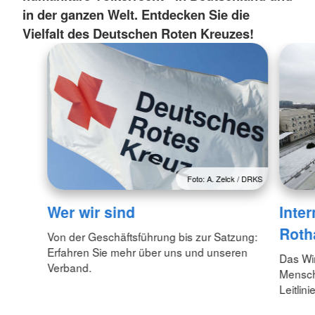
in der ganzen Welt. Entdecken Sie die
Vielfalt des Deutschen Roten Kreuzes!
Foto: A. Zelck / DRKS
Wer wir sind
Inte
Roth
Von der Geschäftsführung bis zur Satzung:
Erfahren Sie mehr über uns und unseren
Das Wi
Verband.
Menschl
Leitlin