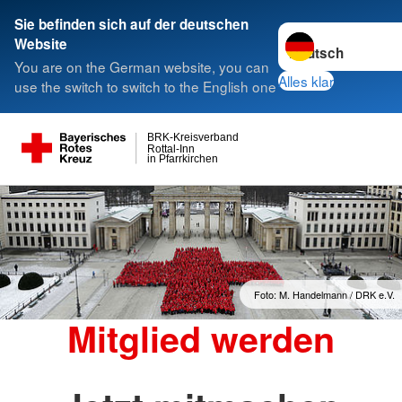
Sie befinden sich auf der deutschen
Sprache wechseln 
Website
You are on the German website, you can
Alles klar
use the switch to switch to the English one
BRK-Kreisverband
Rottal-Inn
in Pfarrkirchen
Foto: M. Handelmann / DRK e.V.
Mitglied werden