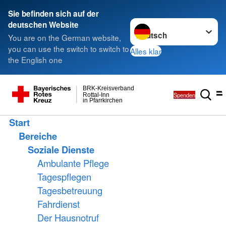
Sie befinden sich auf der
Sprache wechseln zu
deutschen Website
You are on the German website,
you can use the switch to switch to
Alles klar
the English one
BRK-Kreisverband
Spenden
Rottal-Inn
in Pfarrkirchen
Start
Bereiche
Soziale Dienste
Ambulante Pflege
Tagespflegen
Tagesbetreuung
Fahrdienst
Der Hausnotruf