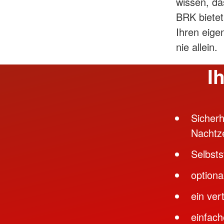
wissen, da
BRK bietet
Ihren eige
nie allein.
I
Sicherh
Nachtze
Selbsts
optiona
ein ver
einfach