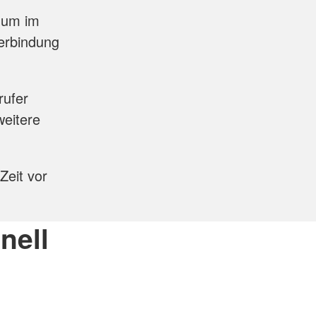
 um im
verbindung
rufer
weitere
Zeit vor
nell