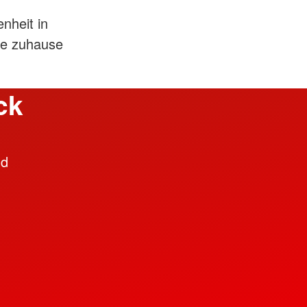
nheit in
ie zuhause
ck
nd