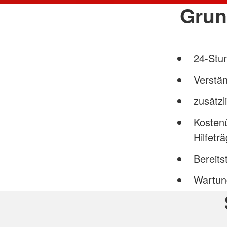
Grun
24-Stun
Verstän
zusätzl
Kosten
Hilfetr
Bereits
Wartung