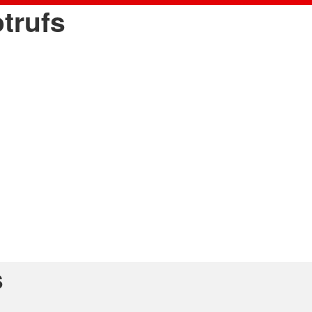
trufs
s