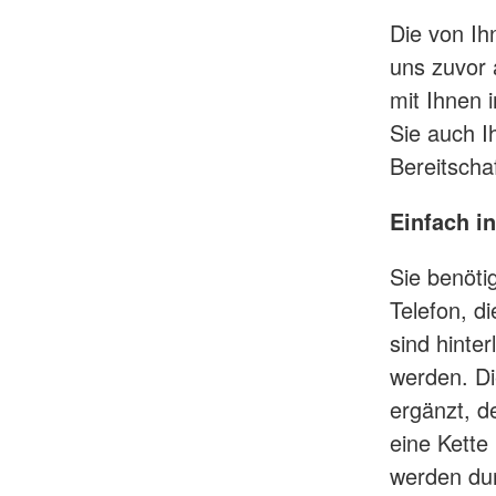
Die von I
uns zuvor 
mit Ihnen i
Sie auch I
Bereitschaf
Einfach in
Sie benöti
Telefon, di
sind hinte
werden. Di
ergänzt, d
eine Kette
werden dur