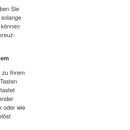
ben Sie
e solange
en können
kreuz-
stem
h zu Ihrem
e Tasten
tastet
ender
k oder wie
löst