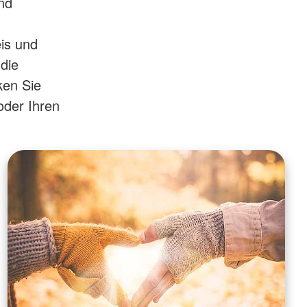
nd
is und
 die
ken Sie
oder Ihren