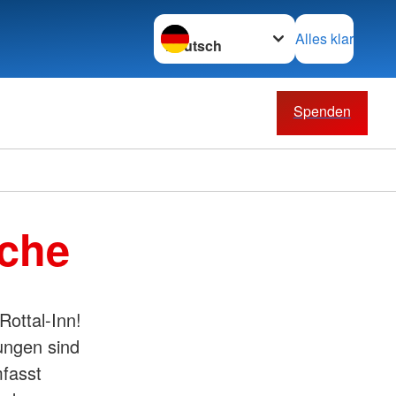
Sprache wechseln zu
Alles klar
Spenden
iche
ottal-Inn!
ungen sind
mfasst