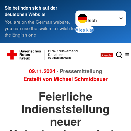
Sie befinden sich auf der
Sprache wechseln zu
deutschen Website
You are on the German website,
you can use the switch to switch to
Alles klar
the English one
BRK-Kreisverband
Spenden
Rottal-Inn
in Pfarrkirchen
09.11.2024
· Pressemitteilung
Erstellt von
Michael Schmidbauer
Feierliche
Indienststellung
neuer