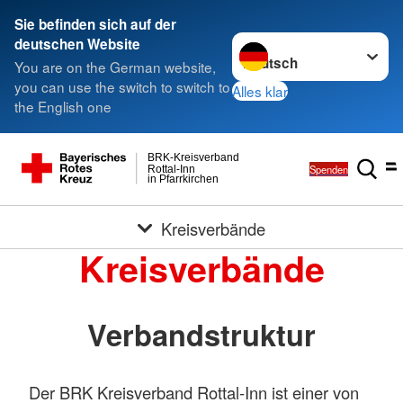
Sie befinden sich auf der
Sprache wechseln zu
deutschen Website
You are on the German website,
you can use the switch to switch to
Alles klar
the English one
BRK-Kreisverband
Spenden
Rottal-Inn
in Pfarrkirchen
Kreisverbände
Kreisverbände
Verbandstruktur
Der BRK Kreisverband Rottal-Inn ist einer von