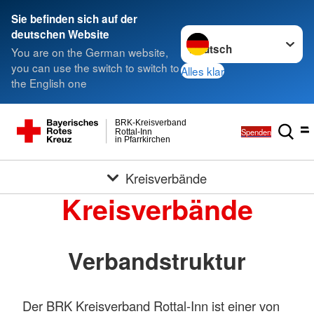
Sie befinden sich auf der
Sprache wechseln zu
deutschen Website
You are on the German website,
you can use the switch to switch to
Alles klar
the English one
BRK-Kreisverband
Spenden
Rottal-Inn
in Pfarrkirchen
Kreisverbände
Kreisverbände
Verbandstruktur
Der BRK Kreisverband Rottal-Inn ist einer von