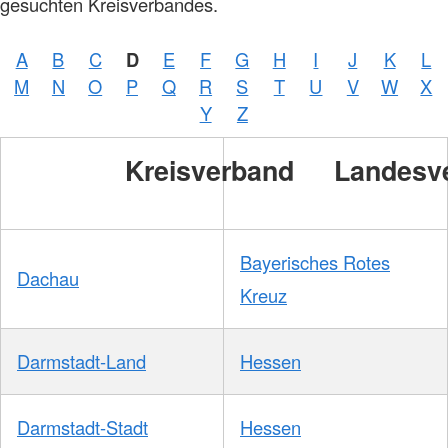
gesuchten Kreisverbandes.
A
B
C
D
E
F
G
H
I
J
K
L
M
N
O
P
Q
R
S
T
U
V
W
X
Y
Z
Kreisverband
Landesv
Bayerisches Rotes
Dachau
Kreuz
Darmstadt-Land
Hessen
Darmstadt-Stadt
Hessen