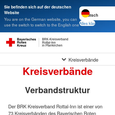
Sie befinden sich auf der deutschen
Sprache wechseln 
Website
You are on the German website, you can
Alles klar
use the switch to switch to the English one
BRK-Kreisverband
Rottal-Inn
in Pfarrkirchen
Kreisverbände
Kreisverbände
Verbandstruktur
Der BRK Kreisverband Rottal-Inn ist einer von
73 Kreisverbänden des Bayerischen Roten